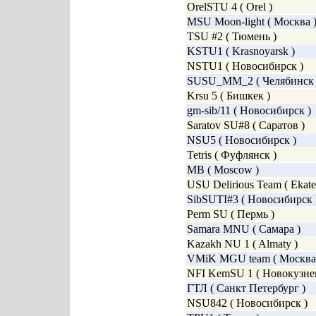
OrelSTU 4 ( Orel )
MSU Moon-light ( Москва 
TSU #2 ( Тюмень )
KSTU1 ( Krasnoyarsk )
NSTU1 ( Новосибирск )
SUSU_MM_2 ( Челябинск 
Krsu 5 ( Бишкек )
gm-sib/11 ( Новосибирск )
Saratov SU#8 ( Саратов )
NSU5 ( Новосибирск )
Tetris ( Фуфлянск )
MB ( Moscow )
USU Delirious Team ( Ekate
SibSUTI#3 ( Новосибирск 
Perm SU ( Пермь )
Samara MNU ( Самара )
Kazakh NU 1 ( Almaty )
VMiK MGU team ( Москва.
NFI KemSU 1 ( Новокузне
ГТЛ ( Санкт Петербург )
NSU842 ( Новосибирск )