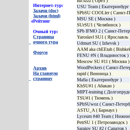
Ыглzzz ( Орел )
Интернет-тур:
4
USU Team ( Екатеринбург 
Задачи (doc)
4
SPbSU COOLler ( Санкт-П
Задачи (html)
4
MSU SE ( Mосква )
Рейтинг
4
SUrSU1 ( Челябинск )
SPb IFMO 2 ( Санкт-Петер
Очный тур:
4
Страница
Yaroslavl SU1 ( Ярославль 
4
очного тура
4
Udmurt SU ( Izhevsk )
AAM aka chEEtah ( Bishkek
Форум
4
FENU #N ( Владивосток )
Moscow SU #11 ( Москва )
WoodPeckers ( Санкт-Пете
Архив
4
На главную
rapid ( Винница )
4
страницу
4
Mafia ( Екатеринбург )
KhSU#1 ( Абакан )
MIPT-training ( Долгопруд
TSU#1 ( Тюмень )
SPbSUwoz ( Санкт-Петерб
ASTU_A ( Барнаул )
Lyceum #40 Team ( Нижни
PetrSU 1 ( Петрозаводск )
Saratov SU #2 ( Саратов )