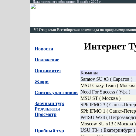
Дата последнего обновления: 8 ноября 2005 г.
VI Открытая Всесибирская олимпиада по программированию
Интернет Т
Новости
4
Положение
4
Оргкомитет
4
Команда
Saratov SU #3 ( Саратов )
Жюри
4
MSU Crazy Team ( Москва 
Need For Success ( Уфа )
Список участников
4
MSU ST ( Москва )
Заочный тур:
4
SPb IFMO 3 ( Санкт-Петер
Результаты
4
SPb IFMO 1 ( Санкт-Петер
Просмотр
4
PetrSU Wx4 ( Петрозаводск
Moscow SU x13 ( Москва )
USU T34 ( Екатеринбург )
Пробный тур
4