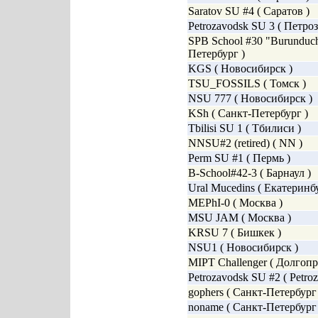
Saratov SU #4 ( Саратов )
Petrozavodsk SU 3 ( Петроз
SPB School #30 "Burunduch
Петербург )
KGS ( Новосибирск )
TSU_FOSSILS ( Томск )
NSU 777 ( Новосибирск )
KSh ( Санкт-Петербург )
Tbilisi SU 1 ( Тбилиси )
NNSU#2 (retired) ( NN )
Perm SU #1 ( Пермь )
B-School#42-3 ( Барнаул )
Ural Mucedins ( Екатеринбу
MEPhI-0 ( Москва )
MSU JAM ( Москва )
KRSU 7 ( Бишкек )
NSU1 ( Новосибирск )
MIPT Challenger ( Долгоп
Petrozavodsk SU #2 ( Petroz
gophers ( Санкт-Петербург 
noname ( Санкт-Петербург 