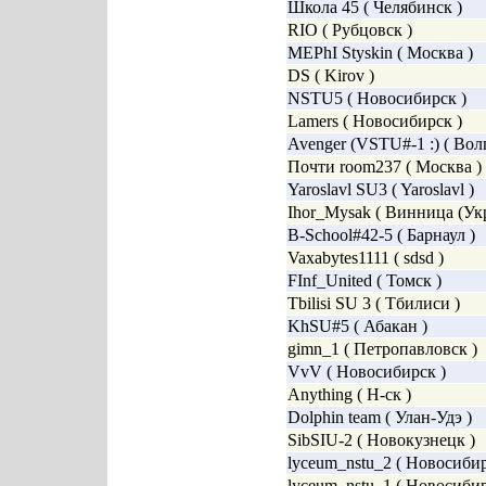
Школа 45 ( Челябинск )
RIO ( Рубцовск )
MEPhI Styskin ( Москва )
DS ( Kirov )
NSTU5 ( Новосибирск )
Lamers ( Новосибирск )
Avenger (VSTU#-1 :) ( Вол
Почти room237 ( Москва )
Yaroslavl SU3 ( Yaroslavl )
Ihor_Mysak ( Винница (Укр
B-School#42-5 ( Барнаул )
Vaxabytes1111 ( sdsd )
FInf_United ( Томск )
Tbilisi SU 3 ( Тбилиси )
KhSU#5 ( Абакан )
gimn_1 ( Петропавловск )
VvV ( Новосибирск )
Anything ( Н-ск )
Dolphin team ( Улан-Удэ )
SibSIU-2 ( Новокузнецк )
lyceum_nstu_2 ( Новосибир
lyceum_nstu_1 ( Новосибир