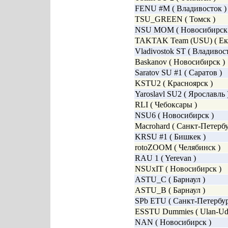
FENU #M ( Владивосток )
TSU_GREEN ( Томск )
NSU MOM ( Новосибирск 
TAKTAK Team (USU) ( Ека
Vladivostok ST ( Владивост
Baskanov ( Новосибирск )
Saratov SU #1 ( Саратов )
KSTU2 ( Красноярск )
Yaroslavl SU2 ( Ярославль 
RLI ( Чебоксары )
NSU6 ( Новосибирск )
Macrohard ( Санкт-Петербу
KRSU #1 ( Бишкек )
rotoZOOM ( Челябинск )
RAU 1 ( Yerevan )
NSUxIT ( Новосибирск )
ASTU_C ( Барнаул )
ASTU_B ( Барнаул )
SPb ETU ( Санкт-Петербур
ESSTU Dummies ( Ulan-Ud
NAN ( Новосибирск )