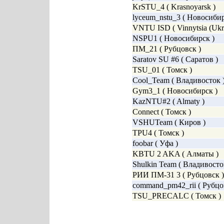
KrSTU_4 ( Krasnoyarsk )
lyceum_nstu_3 ( Новосибир
VNTU ISD ( Vinnytsia (Ukra
NSPU1 ( Новосибирск )
ПМ_21 ( Рубцовск )
Saratov SU #6 ( Саратов )
TSU_01 ( Томск )
Cool_Team ( Владивосток 
Gym3_1 ( Новосибирск )
KazNTU#2 ( Almaty )
Connect ( Томск )
VSHUTeam ( Киров )
TPU4 ( Томск )
foobar ( Уфа )
KBTU 2 AKA ( Алматы )
Shulkin Team ( Владивосто
РИИ ПМ-31 3 ( Рубцовск )
command_pm42_rii ( Рубцо
TSU_PRECALC ( Томск )