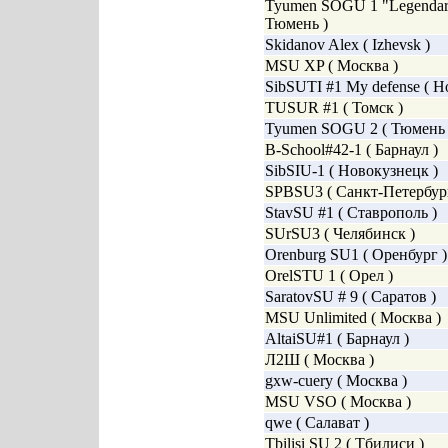
Tyumen SOGU 1 "Legendar
Тюмень )
Skidanov Alex ( Izhevsk )
MSU XP ( Москва )
SibSUTI #1 My defense ( Н
TUSUR #1 ( Томск )
Tyumen SOGU 2 ( Тюмень 
B-School#42-1 ( Барнаул )
SibSIU-1 ( Новокузнецк )
SPBSU3 ( Санкт-Петербург
StavSU #1 ( Ставрополь )
SUrSU3 ( Челябинск )
Orenburg SU1 ( Оренбург )
OrelSTU 1 ( Орел )
SaratovSU # 9 ( Саратов )
MSU Unlimited ( Москва )
AltaiSU#1 ( Барнаул )
Л2Ш ( Москва )
gxw-cuery ( Москва )
MSU VSO ( Москва )
qwe ( Салават )
Tbilisi SU 2 ( Тбилиси )