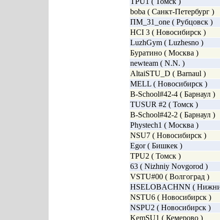
TPU1 ( Томск )
boba ( Санкт-Петербург )
ПМ_31_one ( Рубцовск )
HCI 3 ( Новосибирск )
LuzhGym ( Luzhesno )
Буратино ( Москва )
newteam ( N.N. )
AltaiSTU_D ( Barnaul )
MELL ( Новосибирск )
B-School#42-4 ( Барнаул )
TUSUR #2 ( Томск )
B-School#42-2 ( Барнаул )
Phystech1 ( Москва )
NSU7 ( Новосибирск )
Egor ( Бишкек )
TPU2 ( Томск )
63 ( Nizhniy Novgorod )
VSTU#00 ( Волгоград )
HSELOBACHNN ( Нижний
NSTU6 ( Новосибирск )
NSPU2 ( Новосибирск )
KemSU1 ( Кемерово )