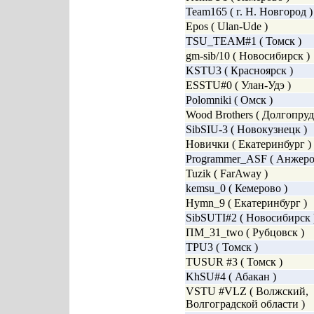
Team165 ( г. Н. Новгород )
Epos ( Ulan-Ude )
TSU_TEAM#1 ( Томск )
gm-sib/10 ( Новосибирск )
KSTU3 ( Красноярск )
ESSTU#0 ( Улан-Удэ )
Polomniki ( Омск )
Wood Brothers ( Долгопру
SibSIU-3 ( Новокузнецк )
Новички ( Екатеринбург )
Programmer_ASF ( Анжеро
Tuzik ( FarAway )
kemsu_0 ( Кемерово )
Hymn_9 ( Екатеринбург )
SibSUTI#2 ( Новосибирск 
ПМ_31_two ( Рубцовск )
TPU3 ( Томск )
TUSUR #3 ( Томск )
KhSU#4 ( Абакан )
VSTU #VLZ ( Волжский,
Волгоградской области )