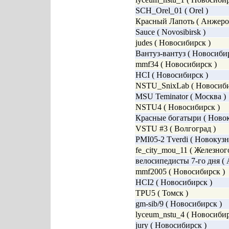
SCH_Orel_01 ( Orel )
Красный Лапоть ( Анжеро
Sauce ( Novosibirsk )
judes ( Новосибирск )
Вантуз-вантуз ( Новосибир
mmf34 ( Новосибирск )
HCI ( Новосибирск )
NSTU_SnixLab ( Новосиби
MSU Teminator ( Москва )
NSTU4 ( Новосибирск )
Красные богатыри ( Новок
VSTU #3 ( Волгоград )
PMI05-2 Tverdi ( Новокузн
fe_city_mou_11 ( Железног
велосипедисты 7-го дня ( 
mmf2005 ( Новосибирск )
HCI2 ( Новосибирск )
TPU5 ( Томск )
gm-sib/9 ( Новосибирск )
lyceum_nstu_4 ( Новосибир
jury ( Новосибирск )