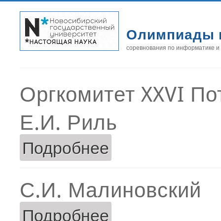
Олимпиады 
соревнования по информатике и
Оргкомитет XXVI П
Е.И. Риль
Подробнее
о Е.И. Риль
С.И. Малиновский
Подробнее
о С.И. Малиновский