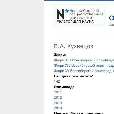
О
сор
В.А. Кузнецов
Жюри:
Жюри XIII Всесибирской олимпиад
Жюри XIV Всесибирской олимпиад
Жюри XV Всесибирской олимпиады
Вес для оргкомитета:
142
Олимпиада:
2011
2012
2013
2014
Место работы и должность: