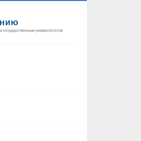
анию
м государственным университетом