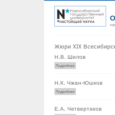
О
сор
Жюри XIX Всесибирс
Н.В. Шилов
Подробнее
о Н.В. Шилов
Н.К. Чжан-Юшков
Подробнее
о Н.К. Чжан-Юшков
Е.А. Четвертаков