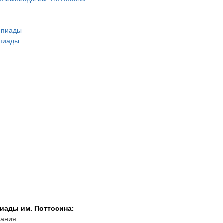
мпиады
мпиады
иады им. Поттосина:
вания