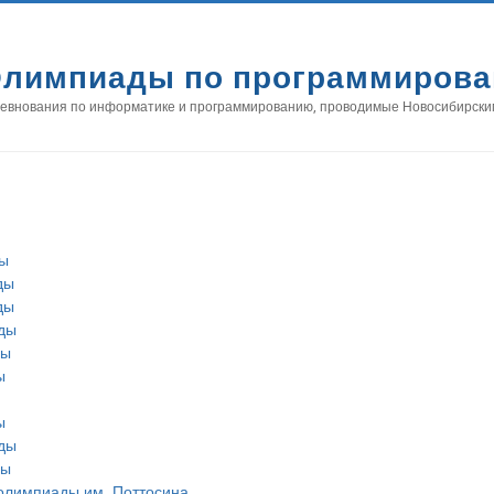
лимпиады по программиров
евнования по информатике и программированию, проводимые Новосибирски
ды
ды
ды
ды
ды
ы
ы
ды
ды
олимпиады им. Поттосина