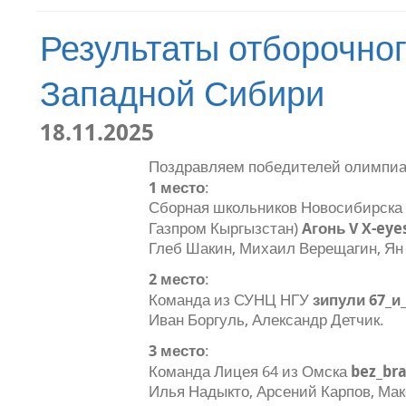
Результаты отборочно
Западной Сибири
18.11.2025
Поздравляем победителей олимпи
1 место
:
Сборная школьников Новосибирска 
Aгонь V X-eye
Газпром Кыргызстан)
Глеб Шакин, Михаил Верещагин, Ян
2 место
:
зипули 67_и
Команда из СУНЦ НГУ
Иван Боргуль, Александр Детчик.
3 место
:
bez_bra
Команда Лицея 64 из Омска
Илья Надыкто, Арсений Карпов, Ма