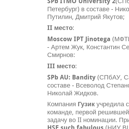
SPb ITMO University 2
(СП
Петербург) в составе - Ник
Путилин, Дмитрий Якутов;
II место
:
Moscow IPT Jinotega
(МФТИ
- Артем Жук, Константин С
Смирнов:
III место
:
SPb AU: Bandity
(СПбАУ, Са
составе - Всеволод Степан
Николай Жидков.
Компания
Гузик
учредила с
команде, первой решивше
задачу во II номинации. Пр
HSE such fabulous
(НИУ ВШ