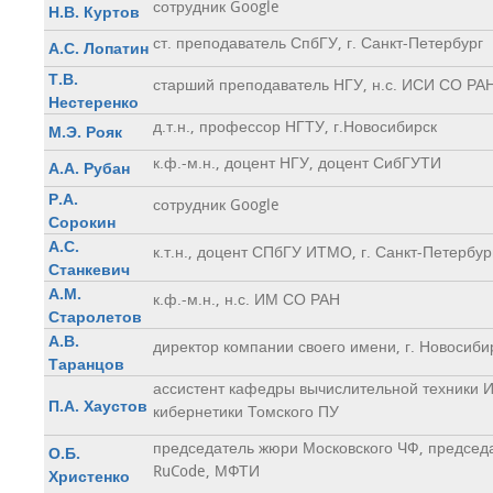
сотрудник Google
Н.В. Куртов
ст. преподаватель СпбГУ, г. Санкт-Петербург
А.С. Лопатин
Т.В.
старший преподаватель НГУ, н.с. ИСИ СО РА
Нестеренко
д.т.н., профессор НГТУ, г.Новосибирск
М.Э. Рояк
к.ф.-м.н., доцент НГУ, доцент СибГУТИ
А.А. Рубан
Р.А.
сотрудник Google
Сорокин
А.С.
к.т.н., доцент СПбГУ ИТМО, г. Санкт-Петербур
Станкевич
А.М.
к.ф.-м.н., н.с. ИМ СО РАН
Старолетов
А.В.
директор компании своего имени, г. Новосиби
Таранцов
ассистент кафедры вычислительной техники И
П.А. Хаустов
кибернетики Томского ПУ
председатель жюри Московского ЧФ, председ
О.Б.
RuCode, МФТИ
Христенко