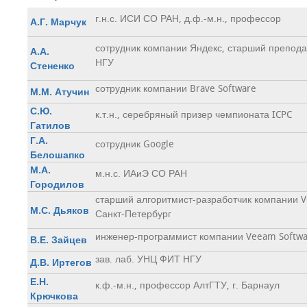
г.н.с. ИСИ СО РАН, д.ф.-м.н., профессор
А.Г. Марчук
сотрудник компании Яндекс, старший препод
А.А.
НГУ
Стененко
сотрудник компании Brave Software
М.М. Атучин
С.Ю.
к.т.н., серебряный призер чемпионата ICPC
Гатилов
Г.А.
сотрудник Google
Белошапко
М.А.
м.н.с. ИАиЭ СО РАН
Городилов
старший алгоритмист-разработчик компании Ve
М.С. Дьяков
Санкт-Петербург
инженер-программист компании Veeam Softwa
В.Е. Зайцев
зав. лаб. УНЦ ФИТ НГУ
Д.В. Иртегов
Е.Н.
к.ф.-м.н., профессор АлтГТУ, г. Барнаул
Крючкова