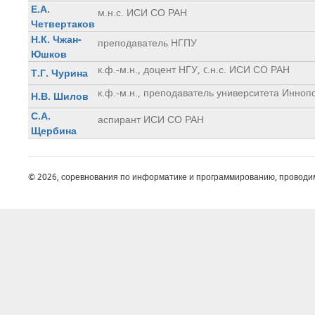
Е.А.
м.н.с. ИСИ СО РАН
Четвертаков
Н.К. Чжан-
преподаватель НГПУ
Юшков
к.ф.-м.н., доцент НГУ, c.н.с. ИСИ СО РАН
Т.Г. Чурина
к.ф.-м.н., преподаватель университета Инноп
Н.В. Шилов
С.А.
аспирант ИСИ СО РАН
Щербина
© 2026, соревнования по информатике и программированию, проводи