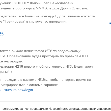
 ученик СУНЦ НГУ Шакин Глеб Вячеславович.
студент второго курса ММФ Алешков Данил Олегович.
бедителей, все большие молодцы! Дорешивание контеста
ле "Тренировки" в системе тестирования.
25
тоится
личное первенство НГУ по спортивному
нию
. Соревнование будет проходить по правилам ICPC.
се желающие.
удитории
4210
нового учебного корпуса НГУ. Будет мерч
ризы! :)
 проходить в системе NSUts, чтобы не терять время на
егистрироваться в системе заранее:
su.ru/nsuts-new/login
и программированию, проводимые Новосибирским государственным универси