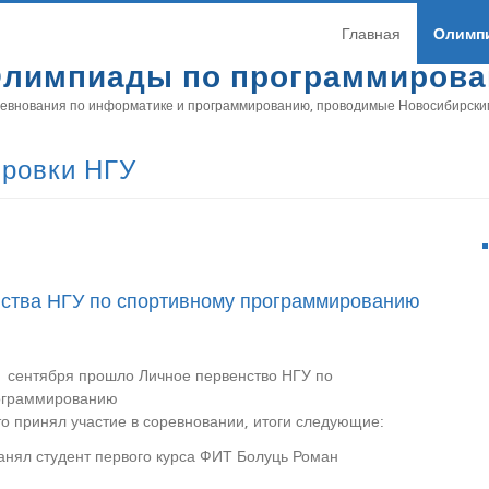
Главная
Олимп
лимпиады по программиров
евнования по информатике и программированию, проводимые Новосибирски
ировки НГУ
нства НГУ по спортивному программированию
1 сентября прошло Личное первенство НГУ по
ограммированию
то принял участие в соревновании, итоги следующие:
анял студент первого курса ФИТ Болуць Роман