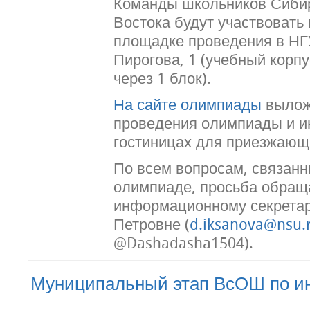
Команды школьников Сибир
Востока будут участвовать
площадке проведения в НГУ
Пирогова, 1 (учебный корп
через 1 блок).
На сайте олимпиады
вылож
проведения олимпиады и 
гостиницах для приезжающ
По всем вопросам, связанн
олимпиаде, просьба обращ
информационному секрета
Петровне (
d.iksanova@nsu.
@Dashadasha1504).
Муниципальный этап ВсОШ по и