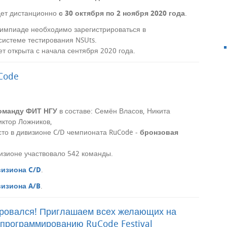
дет дистанционно
с 30 октября по 2 ноября 2020 года
.
лимпиаде необходимо зарегистрироваться в
системе тестирования NSUts.
ет открыта с начала сентября 2020 года.
Code
оманду ФИТ НГУ
в составе: Семён Власов, Никита
иктор Ложников,
то в дивизионе C/D чемпионата RuCode -
бронзовая
визионе участвовало 542 команды.
визиона C/D
.
изиона A/B
.
рировался! Приглашаем всех желающих на
 программированию RuCode Festival