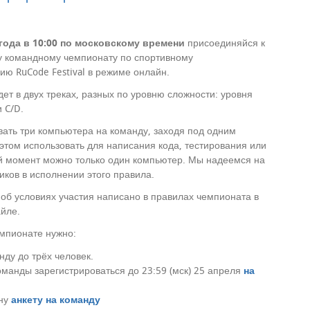
 года в 10:00 по московскому времени
присоединяйся к
 командному чемпионату по спортивному
ю RuCode Festival в режиме онлайн.
ет в двух треках, разных по уровню сложности: уровня
 C/D.
ать три компьютера на команду, заходя под одним
 этом использовать для написания кода, тестирования или
й момент можно только один компьютер. Мы надеемся на
иков в исполнении этого правила.
об условиях участия написано в правилах чемпионата в
йле.
емпионате нужно:
нду до трёх человек.
оманды зарегистрироваться до 23:59 (мск) 25 апреля
на
дну
анкету на команду