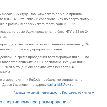
 желающих студентов Сибирского региона принять
овательных интенсивах и соревнованиях по спортивному
ю в рамках всероссийского фестиваля RuCode.
сивов, которые будут проходить на базе НГУ с 22 по 24
ется.
 проходить чемпионат по искусственному интеллекту, 26
онат по спортивному программированию.
дентам на время проведения всех мероприятий с 22 по
ставляется общежитие НГУ бесплатно. Все участники
e 2020 в эти дни обеспечиваются бесплатным
танием
ие в мероприятиях RuCode необходимо отправить не
я Дарье Иксановой по адресу
dasha_k85@bk.ru
,
Расписание онлайн-интенсивов
Программа обучения
по спортивному программированию"