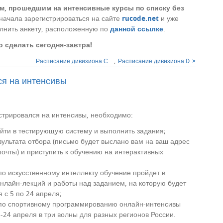
м, прошедшим на интенсивные курсы по списку без
сначала зарегистрироваться на сайте
rucode.net
и уже
олнить анкету, расположенную по
данной ссылке
.
 сделать сегодня-завтра!
,
Расписание дивизиона С
Расписание дивизиона D
ся на интенсивы
истрировался на интенсивы, необходимо:
ойти в тестирующую систему и выполнить задания;
зультата отбора (письмо будет выслано вам на ваш адрес
почты) и приступить к обучению на интерактивных
по искусственному интеллекту обучение пройдет в
нлайн-лекций и работы над заданием, на которую будет
 с 5 по 24 апреля;
 по спортивному программированию онлайн-интенсивы
-24 апреля в три волны для разных регионов России.