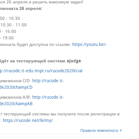
ся 26 апреля и решить максимум задач!
пионата 26 апреля:
00 - 10:30
10:30 - 11:00
 - 16:00
- 19:00
ионата будет доступна по ссылке:
https://youtu.be/-
дёт на тестирующей системе ejudge
:
tp://rucode.it-edu.mipt.ru/rucode2020trial
ивизионов C/D:
http://rucode.it-
code2020champCD
ивизионов A/B:
http://rucode.it-
code2020champAB
от тестирующей системы вы получите после регистрации в
е:
https://rucode.net/lk/my/
.
Правила чемпионата