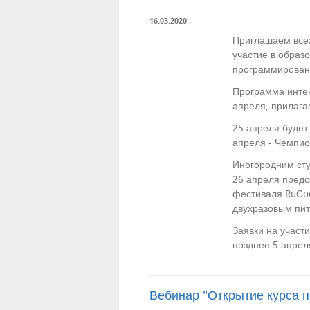
16.03.2020
Приглашаем всех
участие в образ
программировани
Программа интен
апреля, прилага
25 апреля будет
апреля - Чемпи
Иногородним сту
26 апреля предо
фестиваля RuСod
двухразовым пи
Заявки на участ
позднее 5 апрел
Вебинар "Открытие курса 