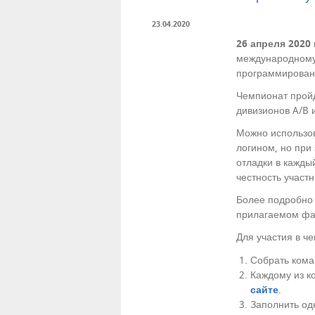
23.04.2020
26 апреля 2020
международному
программировани
Чемпионат пройд
дивизионов A/B и
Можно использов
логином, но при
отладки в кажды
честность участн
Более подробно 
прилагаемом фа
Для участия в ч
Собрать кома
Каждому из к
сайте
.
Заполнить о