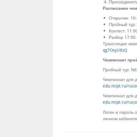
Присоединить
Расписание чем
Открытие: 10:
Пробный тур: 
Контест: 11:00
Разбор 17:00 
Трансляция чемп
qg7OsyU8sQ
Чемпионат прой
Пробный тур:
ht
Чемпионат для д
edu.mipt.ru/ru
Чемпионат для д
edu.mipt.ru/ru
Логин и пароль 
личном кабинет