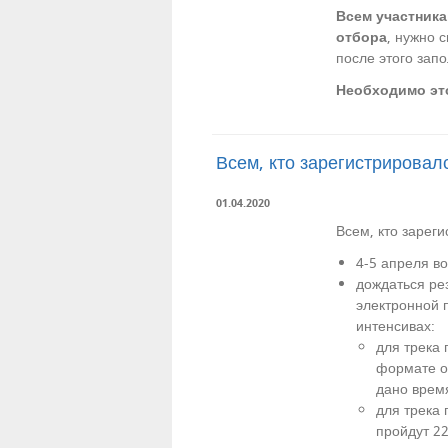
Всем участника
отбора
, нужно 
после этого зап
Необходимо это
Всем, кто зарегистрировал
01.04.2020
Всем, кто зарег
4-5 апреля в
дождаться ре
электронной 
интенсивах:
для трека 
формате о
дано время
для трека
пройдут 22