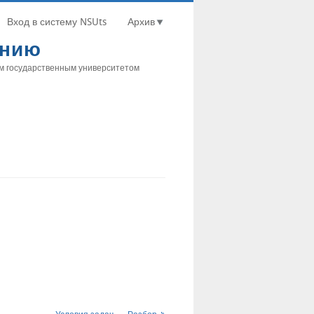
Вход в систему NSUts
Архив
анию
м государственным университетом
,
Условия задач
Разбор