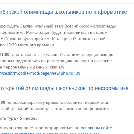
ибирской олимпиады школьников по информатике
проходить Заключительный этап Всесибирской олимпиады
нформатике. Регистрация будет проводиться в старом
 НГУ около аудитории им. Мальцева (3 этаж по левой
 по 10:30 местного времени.
11:00
, длительность - 5 часов. Участники, допущенные до
олжны предоставить на регистрацию паспорт и согласие
е персональных данных: скачать
ru/vsesib/moodle/mod/page/view.php?id=39
.
 открытой олимпиады школьников по информатике
:00
по новосибирскому времени состоится первый этап
рской открытой олимпиады школьников по информатике.
ть тура -
5 часов
.
ем нужно заранее зарегистрироваться
на основном сайте
системе тестирования
в олимпиаде под названием