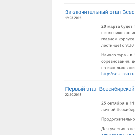
Заключительный этап Всес
19.03.2016
20 марта
будет 
школьников по и
главном корпусе
лестнице) с 9:30
Начало тура -
в 
соревнования, д
на использовани
http://sesc.nsu.
Первый этап Всесибирской
22.10.2015
25 октября в 11
личной Всесиби
Продолжительнос
Для участия в н
олимпиады
и
в 