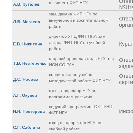
Ответ
ассистент ФИТ НГУ
А.В. Куталев
NSUt
зам. декана ФИТ НГУ по
Ответ
внеучебной и воспитательной
Л.В. Мегаева
орга
работе
директор УНЦ ФИТ НГУ, зам.
декана ФИТ НГУ по учебной
Кура
Е.В. Никитина
работе
старший преподаватель НГУ, н.с.
Ответ
Т.В. Нестеренко
ИСИ СО РАН
зада
специалист по учебно-
Ответ
Д.С. Носова
методической работе ФИТ НГУ
серт
к.х.н., проректор НГУ по
А.Г. Окунев
программам развития
ведущий программист ОКТ УНЦ
Инфо
Н.Н. Пестерева
ФИТ НГУ
к.соц.н., проректор НГУ по
С.Г. Саблина
учебной работе