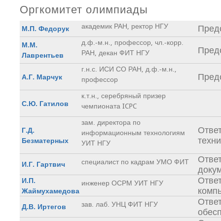
Оргкомитет олимпиады
академик РАН, ректор НГУ
Пред
М.П. Федорук
д.ф.-м.н., профессор, чл.-корр.
М.М.
Пред
РАН, декан ФИТ НГУ
Лаврентьев
г.н.с. ИСИ СО РАН, д.ф.-м.н.,
Пред
А.Г. Марчук
профессор
к.т.н., серебряный призер
С.Ю. Гатилов
чемпионата ICPC
зам. директора по
Отве
Г.Д.
информационным технологиям
техн
Безматерных
УИТ НГУ
Ответ
специалист по кадрам УМО ФИТ
И.Г. Гартвич
доку
Ответ
И.П.
инженер ОСРМ УИТ НГУ
комп
Жаймухамедова
Отве
зав. лаб. УНЦ ФИТ НГУ
Д.В. Иртегов
обес