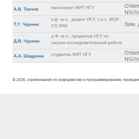
Ответ
магистрант ФИТ НГУ
А.В. Ткачев
NSUt
к.ф.-м.н., доцент НГУ, c.н.с. ИСИ
Зам.
Т.Г. Чурина
СО РАН
д.Ф.-м.н., проректор НГУ по
Д.В. Чуркин
научно-исследовательской работе
Ответ
студентка ФИТ НГУ
А.А. Шадрина
NSUt
© 2026, соревнования по информатике и программированию, проводи