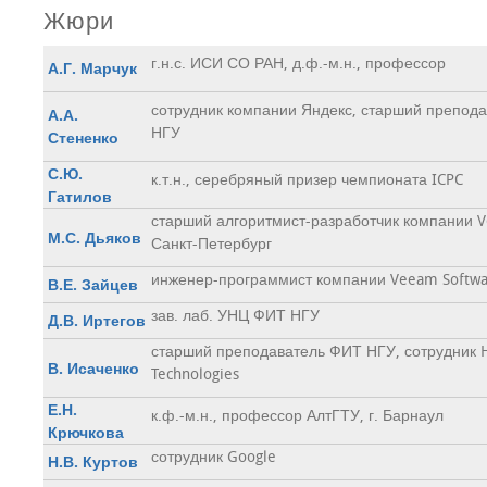
Жюри
г.н.с. ИСИ СО РАН, д.ф.-м.н., профессор
А.Г. Марчук
сотрудник компании Яндекс, старший препод
А.А.
НГУ
Стененко
С.Ю.
к.т.н., серебряный призер чемпионата ICPC
Гатилов
старший алгоритмист-разработчик компании Ve
М.С. Дьяков
Санкт-Петербург
инженер-программист компании Veeam Softwa
В.Е. Зайцев
зав. лаб. УНЦ ФИТ НГУ
Д.В. Иртегов
старший преподаватель ФИТ НГУ, сотрудник 
В. Исаченко
Technologies
Е.Н.
к.ф.-м.н., профессор АлтГТУ, г. Барнаул
Крючкова
сотрудник Google
Н.В. Куртов