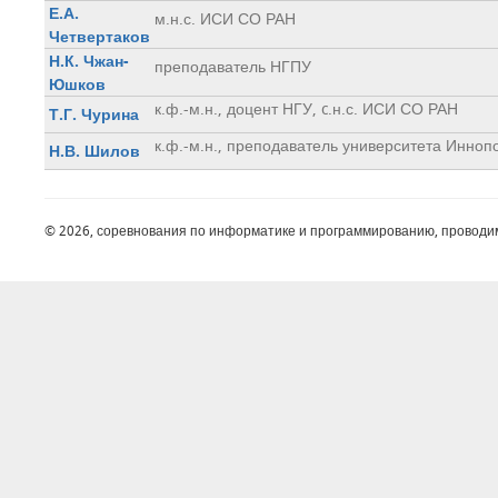
Е.А.
м.н.с. ИСИ СО РАН
Четвертаков
Н.К. Чжан-
преподаватель НГПУ
Юшков
к.ф.-м.н., доцент НГУ, c.н.с. ИСИ СО РАН
Т.Г. Чурина
к.ф.-м.н., преподаватель университета Инноп
Н.В. Шилов
© 2026, соревнования по информатике и программированию, проводи