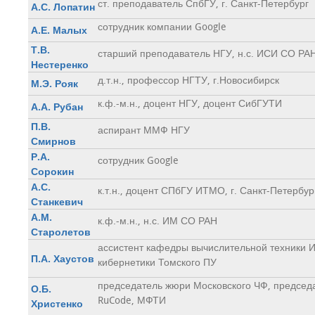
ст. преподаватель СпбГУ, г. Санкт-Петербург
А.С. Лопатин
сотрудник компании Google
А.Е. Малых
Т.В.
старший преподаватель НГУ, н.с. ИСИ СО РА
Нестеренко
д.т.н., профессор НГТУ, г.Новосибирск
М.Э. Рояк
к.ф.-м.н., доцент НГУ, доцент СибГУТИ
А.А. Рубан
П.В.
аспирант ММФ НГУ
Смирнов
Р.А.
сотрудник Google
Сорокин
А.С.
к.т.н., доцент СПбГУ ИТМО, г. Санкт-Петербур
Станкевич
А.М.
к.ф.-м.н., н.с. ИМ СО РАН
Старолетов
ассистент кафедры вычислительной техники И
П.А. Хаустов
кибернетики Томского ПУ
председатель жюри Московского ЧФ, председ
О.Б.
RuCode, МФТИ
Христенко